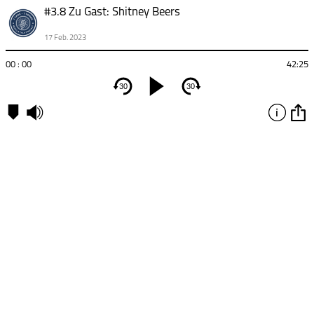
#3.8 Zu Gast: Shitney Beers
17 Feb. 2023
00 : 00
42:25
30
30
Kapitel
00:00
-
Kapitel
1