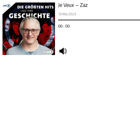
Je Veux – Zaz
10 Mai 2023
00 : 00
undefined