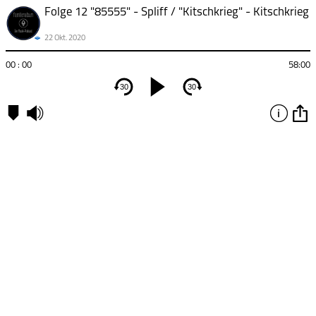
22 Okt. 2020
00 : 00
58:00
30
30
Kapitel
00:00
-
8555
-
Spliff
21:41
-
Kitschkrieg
-
Kitschkrieg
38:50
-
Again -
Leoniden