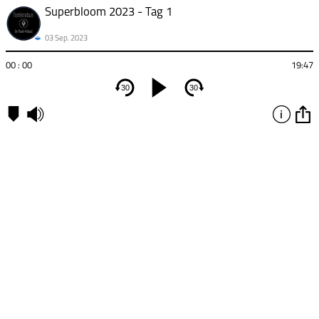
Superbloom 2023 - Tag 1
03 Sep. 2023
00 : 00
19:47
30
30
Kapitel
00:00
-
Kapitel
1
09:13
-
Kapitel
2