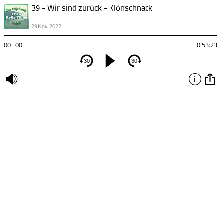
39 - Wir sind zurück - Klönschnack
29 Nov. 2022
00 : 00
0:53:23
30
30
undefined