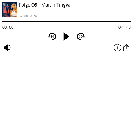
Folge 06 - Martin Tingvall
04 Nov. 2020
00 : 00
0:41:43
30
30
undefined