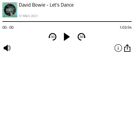
David Bowie - Let's Dance
01 März 2021
00 : 00
1:03:54
30
30
undefined