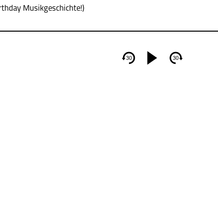
rthday Musikgeschichte!)
30
30