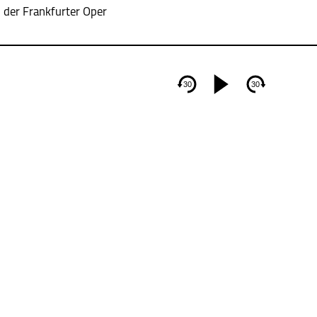
 der Frankfurter Oper
30
30