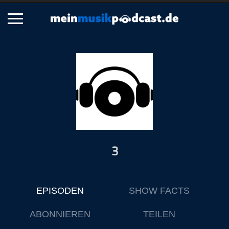
Schließen
Alle Podcasts
Artikel
Dance
Hip-Hop
Jazz
3
Klassik
Metal
Musik
EPISODEN
SHOW FACTS
Musikgeschichte
Musikinterviews
ABONNIEREN
TEILEN
Musikrezensionen