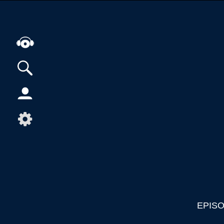
Alle Podcasts
Artikel
Dance
Hip-Hop
Jazz
Klassik
Metal
Musik
EPIS
Musikgeschichte