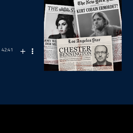
42:41
rktung,