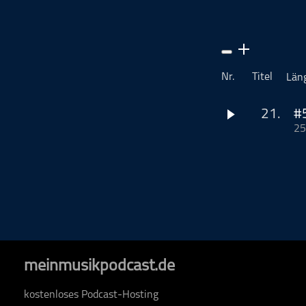
Musikinterviews
Musikrezensionen
ohne Kategorie
Pop
Nr.
Titel
Län
Punk
Rap
21.
#
25
RnB
Zu Gast ist Ronj
Rock
Sie erzählt über d
Schlager
Techno
"Are We Allrright" 
Dieser Podcast wi
meinmusikpodcast.de
www.podcastbu.d
Distribution und H
kostenloses Podcast-Hosting
Du möchtest deine