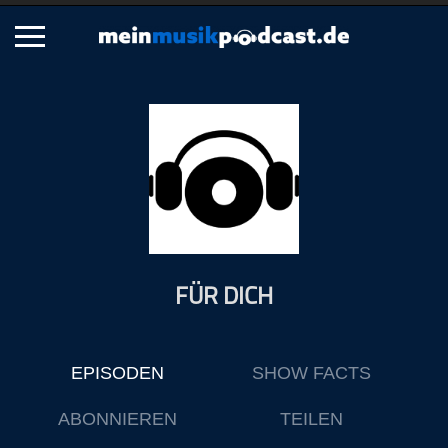
Schließen
Alle Podcasts
Artikel
Dance
Hip-Hop
Jazz
FÜR DICH
Klassik
Metal
Musik
EPISODEN
SHOW FACTS
Musikgeschichte
Musikinterviews
ABONNIEREN
TEILEN
Musikrezensionen