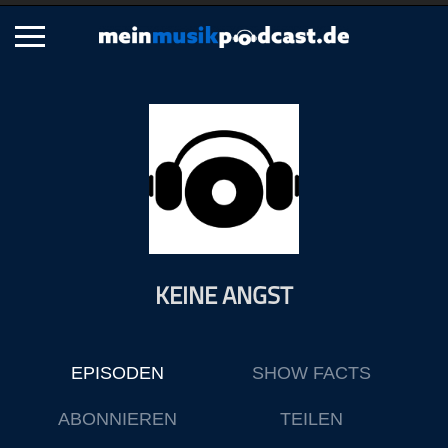
Schließen
Alle Podcasts
Artikel
Dance
Hip-Hop
Jazz
KEINE ANGST
Klassik
Metal
Musik
EPISODEN
SHOW FACTS
Musikgeschichte
Musikinterviews
ABONNIEREN
TEILEN
Musikrezensionen