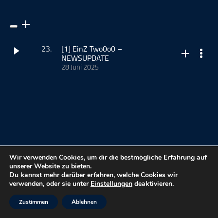
ohne Kategorie
Pop
Punk
23.
[1] EinZ Two0o0 –
Rap
NEWSUPDATE
28 Juni 2025
RnB
Rock
HERZLICHEN WILLKOMMEN
Schlager
(mehr …)
Techno
Dieser Podcast wird vermarktet von der Podcastbude.
Wir verwenden Cookies, um dir die bestmögliche Erfahrung auf
www.podcastbu.de
- Full-Service-Podcast-Agentur -
unserer Website zu bieten.
Konzeption, Produktion, Vermarktung, Distribution und
Du kannst mehr darüber erfahren, welche Cookies wir
meinmusikpodcast.de
Hosting.
verwenden, oder sie unter
Einstellungen
deaktivieren.
Du möchtest deinen Podcast auch kostenlos hosten und
kostenloses Podcast-Hosting
Zustimmen
Ablehnen
damit Geld verdienen?
FAQ
Dann schaue auf
www.kostenlos-hosten.de
und informiere