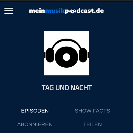
Schließen
Alle Podcasts
Artikel
Dance
Hip-Hop
Jazz
TAG UND NACHT
Klassik
Metal
Musik
EPISODEN
SHOW FACTS
Musikgeschichte
Musikinterviews
ABONNIEREN
TEILEN
Musikrezensionen