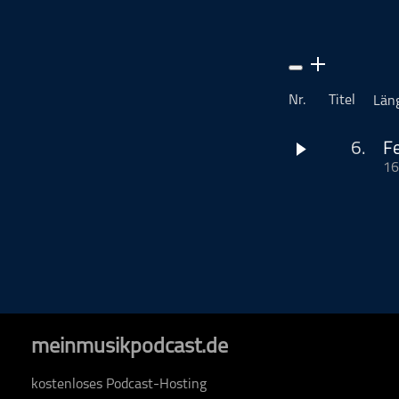
Musikinterviews
Musikrezensionen
ohne Kategorie
Pop
Nr.
Titel
Län
Punk
Rap
6.
Fe
16
RnB
In dieser Episode 
Rock
Seepogo
Hier kom
Schlager
Techno
Dieser Podcast wi
www.podcastbu.d
Distribution und H
Du möchtest deine
Dann schaue auf
meinmusikpodcast.de
Dort erhältst du 
hosten.de ist ein
kostenloses Podcast-Hosting