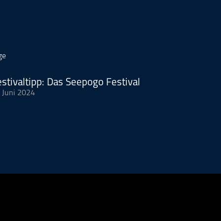
ge
stivaltipp: Das Seepogo Festival
 Juni 2024
erfahrt ihr alles Wissenswerte über das Seepogo Festival in Selter
mt ihr zum Kulturverein Lago Alfredo
Hier kommt ihr zu meiner F
rd vermarktet von der Podcastbude.
e
- Full-Service-Podcast-Agentur - Konzeption, Produktion, Verma
osting.
n Podcast auch kostenlos hosten und damit Geld verdienen?
www.kostenlos-hosten.de
und informiere dich.
alle Informationen zu unseren kostenlosen Podcast-Hosting-Angeb
 Produkt der
Podcastbude
.