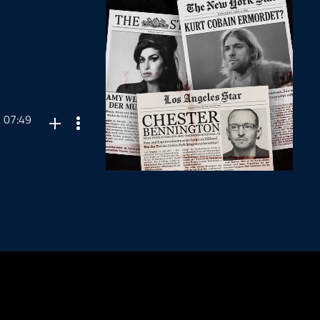
07:49
s.
Hier geht es zum
acebookseite
rktung,
oten. kostenlos-