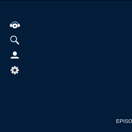
Alle Podcasts
Artikel
Dance
Hip-Hop
Jazz
Klassik
Metal
Musik
EPIS
Musikgeschichte