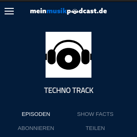
Schließen
Alle Podcasts
Artikel
Dance
Hip-Hop
Jazz
TECHNO TRACK
Klassik
Metal
Musik
EPISODEN
SHOW FACTS
Musikgeschichte
Musikinterviews
ABONNIEREN
TEILEN
Musikrezensionen