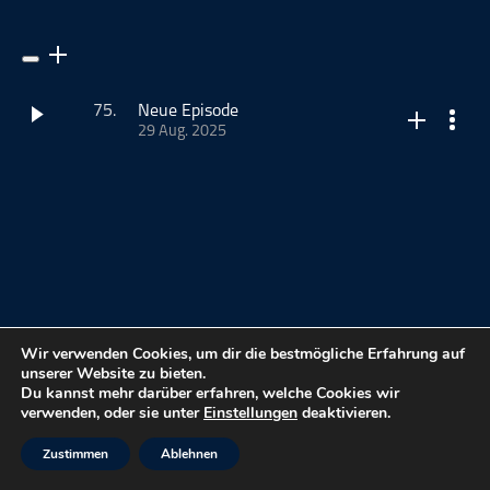
ohne Kategorie
Pop
Punk
75.
Neue Episode
Rap
29 Aug. 2025
RnB
Rock
Dieser Podcast wird vermarktet von der Podcastbude.
Schlager
www.podcastbu.de
- Full-Service-Podcast-Agentur -
Techno
Konzeption, Produktion, Vermarktung, Distribution und
Hosting.
Du möchtest deinen Podcast auch kostenlos hosten und
damit Geld verdienen?
Wir verwenden Cookies, um dir die bestmögliche Erfahrung auf
Dann schaue auf
www.kostenlos-hosten.de
und informiere
unserer Website zu bieten.
dich.
Du kannst mehr darüber erfahren, welche Cookies wir
meinmusikpodcast.de
Dort erhältst du alle Informationen zu unseren kostenlosen
verwenden, oder sie unter
Einstellungen
deaktivieren.
Podcast-Hosting-Angeboten. kostenlos-hosten.de ist ein
Produkt der
Podcastbude
.
kostenloses Podcast-Hosting
Zustimmen
Ablehnen
FAQ
schließen