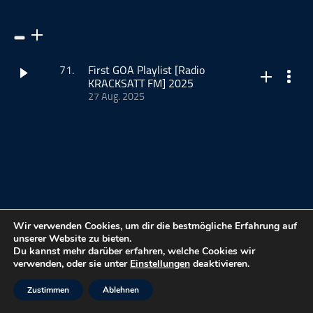
ohne Kategorie
Pop
Punk
71.
First GOA Playlist [Radio
Rap
KRACKSATT FM] 2025
27 Aug. 2025
RnB
Rock
HALLO ZUSAMMEN!!
Schlager
(mehr …)
Techno
Dieser Podcast wird vermarktet von der Podcastbude.
www.podcastbu.de
- Full-Service-Podcast-Agentur -
Konzeption, Produktion, Vermarktung, Distribution und
Wir verwenden Cookies, um dir die bestmögliche Erfahrung auf
unserer Website zu bieten.
Hosting.
Du kannst mehr darüber erfahren, welche Cookies wir
meinmusikpodcast.de
verwenden, oder sie unter
Einstellungen
deaktivieren.
Du möchtest deinen Podcast auch kostenlos hosten und
damit Geld verdienen?
kostenloses Podcast-Hosting
Zustimmen
Ablehnen
Dann schaue auf
www.kostenlos-hosten.de
und informiere
FAQ
dich.