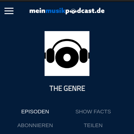
Schließen
Alle Podcasts
Artikel
Dance
Hip-Hop
Jazz
THE GENRE
Klassik
Metal
Musik
EPISODEN
SHOW FACTS
Musikgeschichte
Musikinterviews
ABONNIEREN
TEILEN
Musikrezensionen