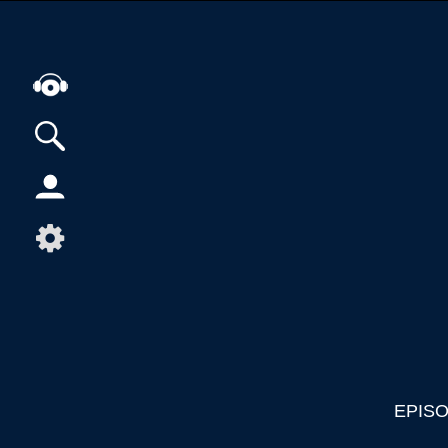
Alle Podcasts
Artikel
Dance
Hip-Hop
Jazz
Klassik
Metal
Musik
EPIS
Musikgeschichte