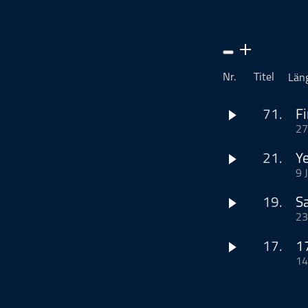
Musikinterviews
Musikrezensionen
ohne Kategorie
Pop
Nr.
Titel
Län
Punk
Rap
71.
F
27
RnB
Rock
21.
Y
Schlager
9 
(mehr …)
Techno
19.
Sa
23
Dieser Podcast wi
(mehr …)
www.podcastbu.d
17.
1
Distribution und H
14
Dieser Podcast wi
HEUTE KLAPPE D
Du möchtest deine
www.podcastbu.d
JAHRGÄNGEN LÄU
Dann schaue auf
Distribution und H
Dort erhältst du 