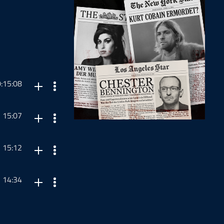
:15:08
15:07
15:12
rktung,
14:34
 VERSCHIEDENEN
rktung,
oten. kostenlos-