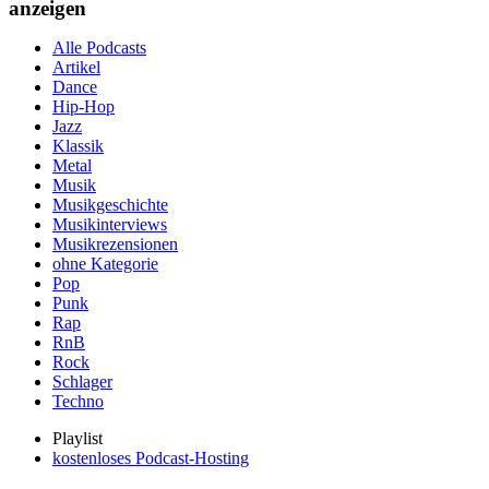
anzeigen
Alle Podcasts
Artikel
Dance
Hip-Hop
Jazz
Klassik
Metal
Musik
Musikgeschichte
Musikinterviews
Musikrezensionen
ohne Kategorie
Pop
Punk
Rap
RnB
Rock
Schlager
Techno
Playlist
kostenloses Podcast-Hosting