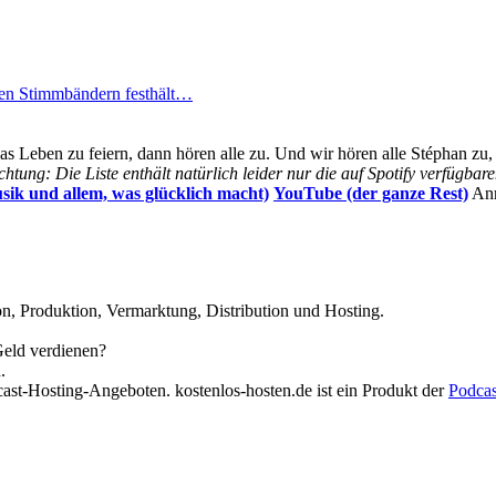
eten Stimmbändern festhält…
Leben zu feiern, dann hören alle zu. Und wir hören alle Stéphan zu, d
chtung: Die Liste enthält natürlich leider nur die auf Spotify verfügbar
ik und allem, was glücklich macht)
YouTube (der ganze Rest)
Anr
n, Produktion, Vermarktung, Distribution und Hosting.
Geld verdienen?
.
cast-Hosting-Angeboten. kostenlos-hosten.de ist ein Produkt der
Podca