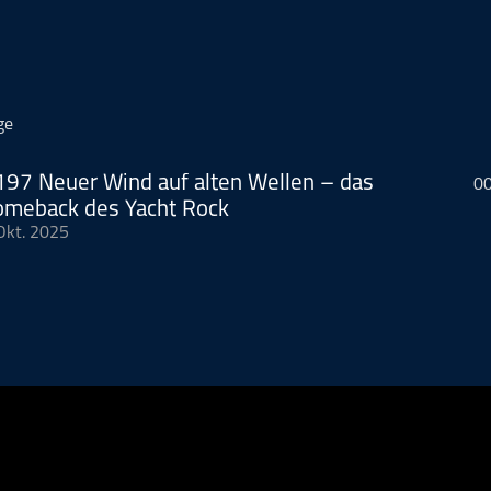
ge
197 Neuer Wind auf alten Wellen – das
00
omeback des Yacht Rock
Okt. 2025
in Genre vor, dass er bis vor kurzem selbst gar nicht kannte - Neo 
ser Folge wird so oft wie sonst noch nie in einer Podcastfolge dies
allen.
Spotify Playlist 2025 (mit den sensationellen Songs aus u
 enthält natürlich nur die auf Spotify verfügbaren Titel. Wie wir abe
universum jenseits von Streaming.
Facebook (mit News aus der R
ich macht)
YouTube (der ganze Rest)
Anregungen, Ideen? Dann schr
ail.com
rd vermarktet von der Podcastbude.
e
- Full-Service-Podcast-Agentur - Konzeption, Produktion, Verma
osting.