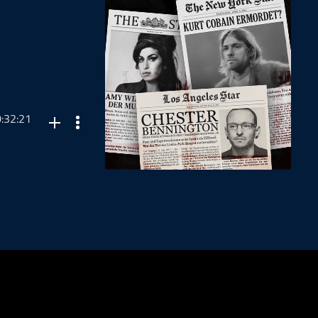
:32:21
Yacht Rock.
es Planeten der
nserem Podcast)
r alle wissen, gibt
ockmusik und
eibt uns doch mal
rktung,