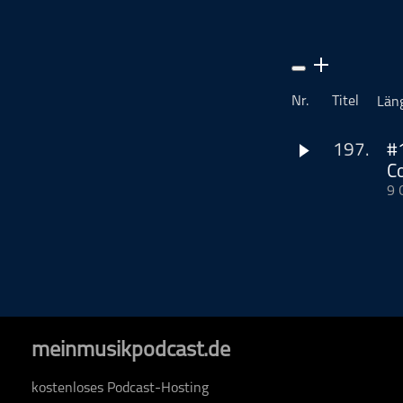
Musikinterviews
Musikrezensionen
ohne Kategorie
Pop
Nr.
Titel
Län
Punk
Rap
197.
#
C
RnB
9 
Rock
Raoul stellt Jim e
Schlager
Disclaimer: In die
Name Steely Dan f
Techno
Achtung: Die Liste
es noch ein Musik
allem, was glückl
-
wmruv2021@gm
meinmusikpodcast.de
Dieser Podcast wi
www.podcastbu.d
kostenloses Podcast-Hosting
Distribution und H