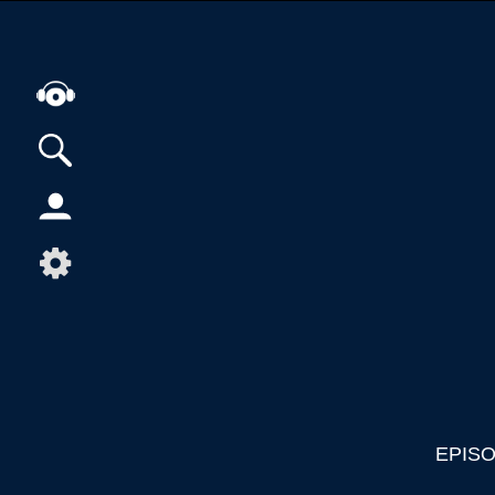
Alle Podcasts
Artikel
Dance
Hip-Hop
Jazz
Klassik
Metal
Musik
EPIS
Musikgeschichte