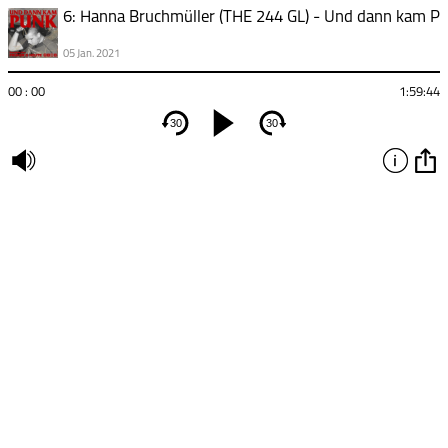
6: Hanna Bruchmüller (THE 244 GL) - Und dann kam P
05 Jan. 2021
00 : 00
1:59:44
30
30
undefined