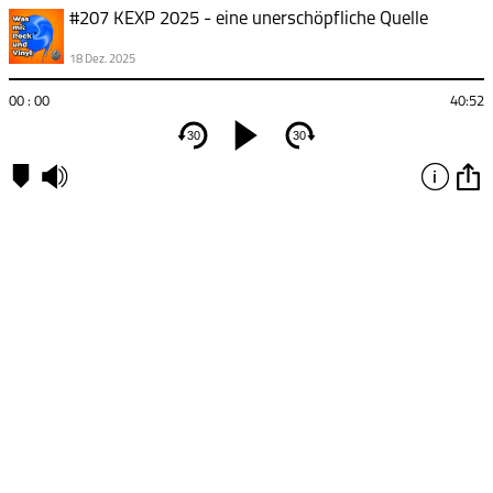
#207 KEXP 2025 - eine unerschöpfliche Quelle
18 Dez. 2025
00 : 00
40:52
30
30
Kapitel
00:00
-
Kapitel
1