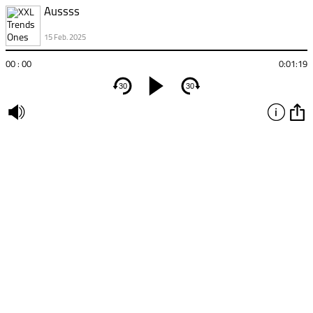
Aussss
15 Feb. 2025
00 : 00
0:01:19
30
30
undefined