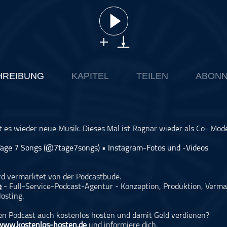
HREIBUNG
KAPITEL
TEILEN
ABONN
bt es wieder neue Musik. Dieses Mal ist Ragnar wieder als Co- Mode
Tage 7 Songs (@7tage7songs) • Instagram-Fotos und -Videos
rd vermarktet von der Podcastbude.
e
- Full-Service-Podcast-Agentur - Konzeption, Produktion, Verma
osting.
n Podcast auch kostenlos hosten und damit Geld verdienen?
www.kostenlos-hosten.de
und informiere dich.