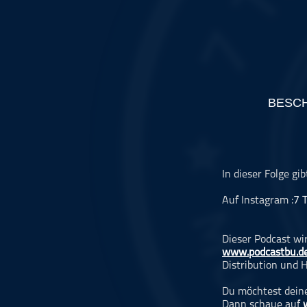
Musikinterviews
Musikrezensionen
ohne Kategorie
Pop
Punk
BESC
Rap
RnB
Rock
Schlager
In dieser Folge gi
Techno
Auf Instagram :
7 
Dieser Podcast wi
www.podcastbu.d
Distribution und H
Du möchtest deine
Dann schaue auf