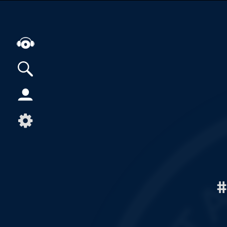
Alle Podcasts
Artikel
Dance
Hip-Hop
Jazz
Klassik
#
Metal
Musik
Musikgeschichte