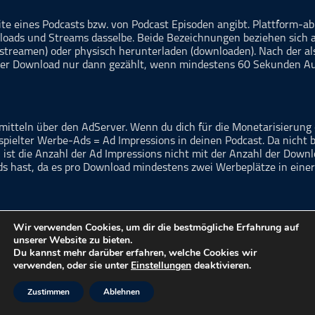
ite eines Podcasts bzw. von Podcast Episoden angibt. Plattform-a
oads und Streams dasselbe. Beide Bezeichnungen beziehen sich auf
(streamen) oder physisch herunterladen (downloaden). Nach der al
 oder Download nur dann gezählt, wenn mindestens 60 Sekunden A
itteln über den AdServer. Wenn du dich für die Monetarisierung 
espielter Werbe-Ads = Ad Impressions in deinen Podcast. Da nich
, ist die Anzahl der Ad Impressions nicht mit der Anzahl der Dow
s hast, da es pro Download mindestens zwei Werbeplätze in einer 
Wir verwenden Cookies, um dir die bestmögliche Erfahrung auf
musikpodcast.de nur listen, gibt es beim Import der Serie die Optio
unserer Website zu bieten.
 dafür entscheidet, wird in Abhängigkeit der Werbeform und der e
Du kannst mehr darüber erfahren, welche Cookies wir
ligung entscheidet, bekommt keine Werbeerlöse ausgezahlt. Trotzd
verwenden, oder sie unter
Einstellungen
deaktivieren.
Zustimmen
Ablehnen
automatisch via AdServer vor und nach einer Episode ausgespielt