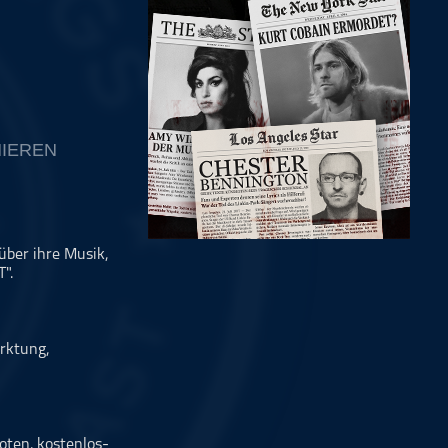
IEREN
über ihre Musik,
".
rktung,
oten. kostenlos-