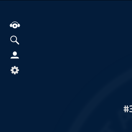
Alle Podcasts
Artikel
Dance
Hip-Hop
Jazz
Klassik
#
Metal
Musik
Musikgeschichte