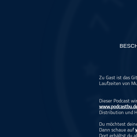
Musikinterviews
Musikrezensionen
ohne Kategorie
Pop
Punk
BESC
Rap
RnB
Rock
Schlager
Zu Gast ist das G
Laufzeiten von Mu
Techno
Dieser Podcast wi
www.podcastbu.d
Distribution und H
Du möchtest deine
Dann schaue auf
Dort erhältst du 