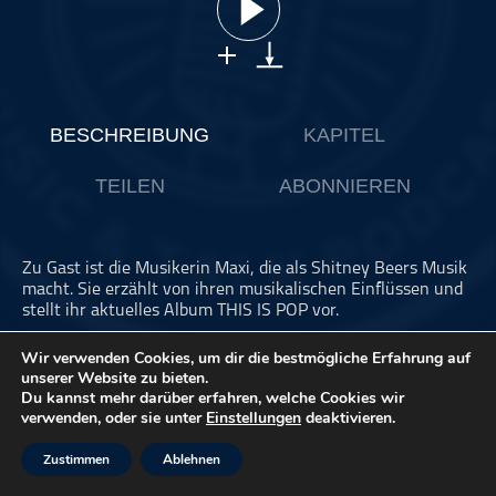
ohne Kategorie
Pop
Punk
Rap
BESCHREIBUNG
KAPITEL
RnB
TEILEN
ABONNIEREN
Rock
Schlager
Techno
Zu Gast ist die Musikerin Maxi, die als Shitney Beers Musik
macht. Sie erzählt von ihren musikalischen Einflüssen und
stellt ihr aktuelles Album THIS IS POP vor.
Wir verwenden Cookies, um dir die bestmögliche Erfahrung auf
Dieser Podcast wird vermarktet von der Podcastbude.
unserer Website zu bieten.
www.podcastbu.de
- Full-Service-Podcast-Agentur -
Du kannst mehr darüber erfahren, welche Cookies wir
verwenden, oder sie unter
Einstellungen
deaktivieren.
Konzeption, Produktion, Vermarktung, Distribution und
Hosting.
Zustimmen
Ablehnen
Du möchtest deinen Podcast auch kostenlos hosten und