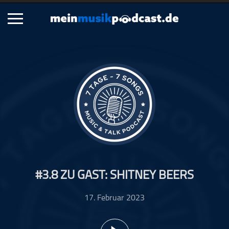
Schließen
Alle Podcasts
Artikel
Dance
Hip-Hop
Jazz
Klassik
Metal
#3.8 ZU GAST: SHITNEY BEERS
Musik
Musikgeschichte
17. Februar 2023
Musikinterviews
Musikrezensionen