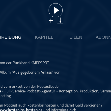
HREIBUNG
KAPITEL
TEILEN
ABONN
d von der Punkband KMPFSPRT.
e Album "Aus gegebenem Anlass" vor.
rd vermarktet von der Podcastbude.
e
- Full-Service-Podcast-Agentur - Konzeption, Produktion, Verma
osting.
n Podcast auch kostenlos hosten und damit Geld verdienen?
www.kostenlos-hosten.de
und informiere dich.