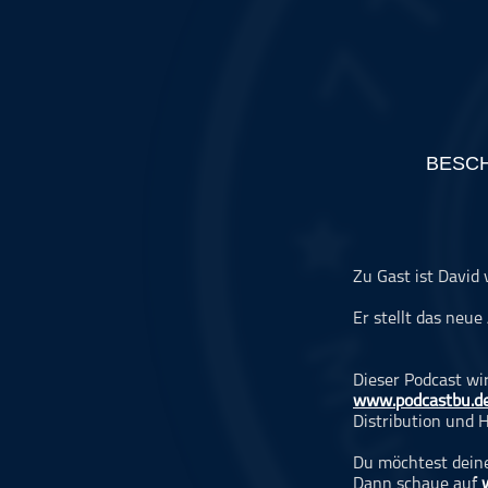
Musikinterviews
Musikrezensionen
ohne Kategorie
Pop
Punk
BESC
Rap
RnB
Rock
Schlager
Zu Gast ist Davi
Techno
Er stellt das neu
Dieser Podcast wi
www.podcastbu.d
Distribution und H
Du möchtest deine
Dann schaue auf