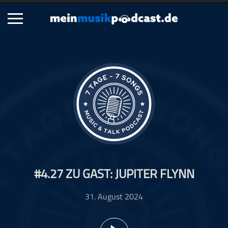
Schließen
Alle Podcasts
Artikel
Dance
Hip-Hop
Jazz
Klassik
Metal
#4.27 ZU GAST: JUPITER FLYNN
Musik
Musikgeschichte
31. August 2024
Musikinterviews
Musikrezensionen