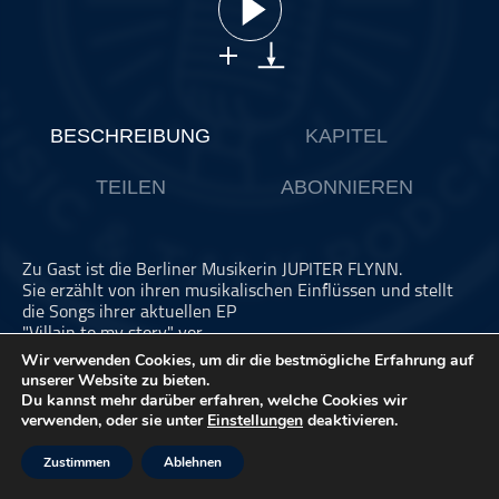
ohne Kategorie
Pop
Punk
Rap
BESCHREIBUNG
KAPITEL
RnB
TEILEN
ABONNIEREN
Rock
Schlager
Techno
Zu Gast ist die Berliner Musikerin JUPITER FLYNN.
Sie erzählt von ihren musikalischen Einflüssen und stellt
die Songs ihrer aktuellen EP
"Villain to my story" vor.
Wir verwenden Cookies, um dir die bestmögliche Erfahrung auf
unserer Website zu bieten.
Dieser Podcast wird vermarktet von der Podcastbude.
Du kannst mehr darüber erfahren, welche Cookies wir
verwenden, oder sie unter
Einstellungen
deaktivieren.
www.podcastbu.de
- Full-Service-Podcast-Agentur -
Konzeption, Produktion, Vermarktung, Distribution und
Hosting.
Zustimmen
Ablehnen