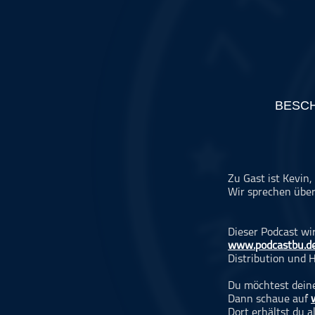
Musikinterviews
Musikrezensionen
ohne Kategorie
Pop
Punk
BESC
Rap
RnB
Rock
Schlager
Zu Gast ist Kevi
Wir sprechen über
Techno
Dieser Podcast wi
www.podcastbu.d
Distribution und H
Du möchtest deine
Dann schaue auf
Dort erhältst du 