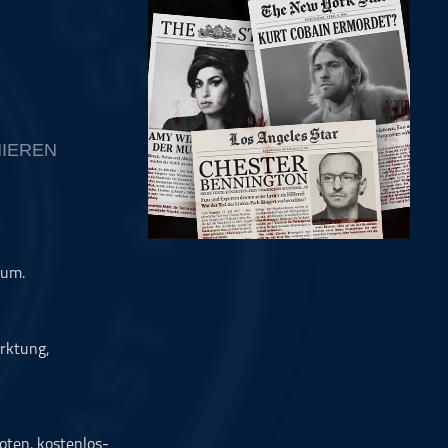
IEREN
bum.
rktung,
oten. kostenlos-