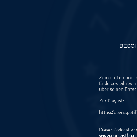
Musikinterviews
Musikrezensionen
ohne Kategorie
Pop
Punk
BESC
Rap
RnB
Rock
Schlager
Zum dritten und l
Ende des Jahres m
Techno
über seinen Entsc
Zur Playlist:
https://open.spo
Dieser Podcast wi
www.podcastbu.d