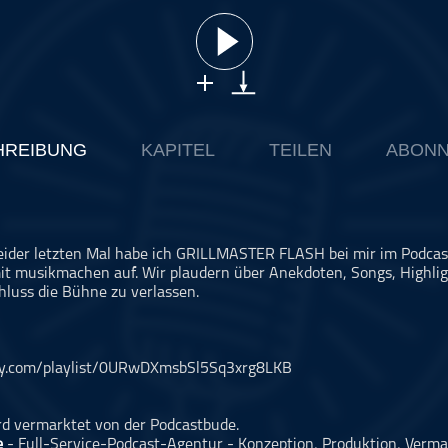
HREIBUNG
KAPITEL
TEILEN
ABONN
eider letzten Mal habe ich GRILLMASTER FLASH bei mir im Podcast.
it musikmachen auf. Wir plaudern über Anekdoten, Songs, Highlig
hluss die Bühne zu verlassen.
tify.com/playlist/0URwDXmsbSl5Sq3xrg8LKB
rd vermarktet von der Podcastbude.
e
- Full-Service-Podcast-Agentur - Konzeption, Produktion, Verma