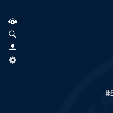
Alle Podcasts
Artikel
Dance
Hip-Hop
Jazz
Klassik
#
Metal
Musik
Musikgeschichte