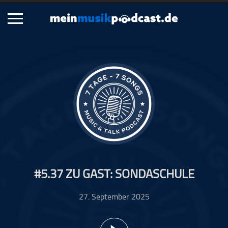
Schließen
Alle Podcasts
Artikel
Dance
Hip-Hop
Jazz
Klassik
Metal
#5.37 ZU GAST: SONDASCHULE
Musik
Musikgeschichte
27. September 2025
Musikinterviews
Musikrezensionen