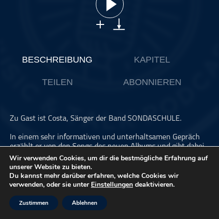
ohne Kategorie
Pop
Punk
Rap
BESCHREIBUNG
KAPITEL
RnB
TEILEN
ABONNIEREN
Rock
Schlager
Techno
Zu Gast ist Costa, Sänger der Band SONDASCHULE.
In einem sehr informativen und unterhaltsamen Gepräch
erzählt er von den Songs des neuen Albums und gibt dabei
auch ein paar Anekdoten preis.
Wir verwenden Cookies, um dir die bestmögliche Erfahrung auf
unserer Website zu bieten.
Du kannst mehr darüber erfahren, welche Cookies wir
verwenden, oder sie unter
Einstellungen
deaktivieren.
Dieser Podcast wird vermarktet von der Podcastbude.
www.podcastbu.de
- Full-Service-Podcast-Agentur -
Zustimmen
Ablehnen
Konzeption, Produktion, Vermarktung, Distribution und