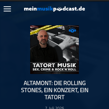
Schließen
Alle Podcasts
Artikel
Dance
Hip-Hop
Jazz
Klassik
Metal
ALTAMONT: DIE ROLLING
Musik
STONES, EIN KONZERT, EIN
Musikgeschichte
TATORT
Musikinterviews
Musikrezensionen
7. Juli 2026