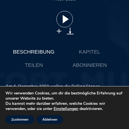
ohne Kategorie
Pop
Punk
Rap
RnB
Rock
BESCHREIBUNG
KAPITEL
Schlager
TEILEN
ABONNIEREN
Techno
Am 6. Dezember 1969 wollen die Rolling Stones
Musikgeschichte schreiben. Ein kostenloses Festival soll das
Wir verwenden Cookies, um dir die bestmögliche Erfahrung auf
Woodstock der Westküste werden – ein Fest für Frieden,
unserer Website zu bieten.
Du kannst mehr darüber erfahren, welche Cookies wir
Gemeinschaft und Rock’n’Roll. Doch am Ende des Tages ist
verwenden, oder sie unter
Einstellungen
deaktivieren.
ein junger Mann tot. Direkt vor der Bühne. Vor laufenden
Kameras.
Zustimmen
Ablehnen
Bis heute gilt Altamont als der Tag, an dem die Hippie-