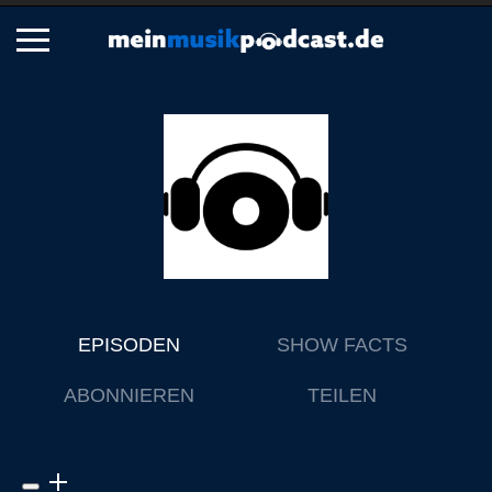
Schließen
Alle Podcasts
Artikel
Dance
Hip-Hop
Jazz
Klassik
EPISODEN
SHOW FACTS
Metal
ABONNIEREN
TEILEN
Musik
Musikgeschichte
Musikinterviews
Musikrezensionen