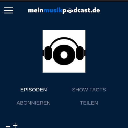
Schließen
Alle Podcasts
Artikel
Dance
Hip-Hop
Jazz
Klassik
EPISODEN
SHOW FACTS
Metal
ABONNIEREN
TEILEN
Musik
Musikgeschichte
Musikinterviews
Musikrezensionen