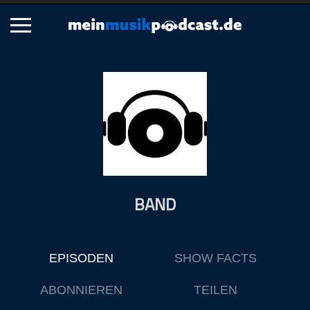
Schließen
Alle Podcasts
Artikel
Dance
Hip-Hop
Jazz
BAND
Klassik
Metal
Musik
EPISODEN
SHOW FACTS
Musikgeschichte
Musikinterviews
ABONNIEREN
TEILEN
Musikrezensionen