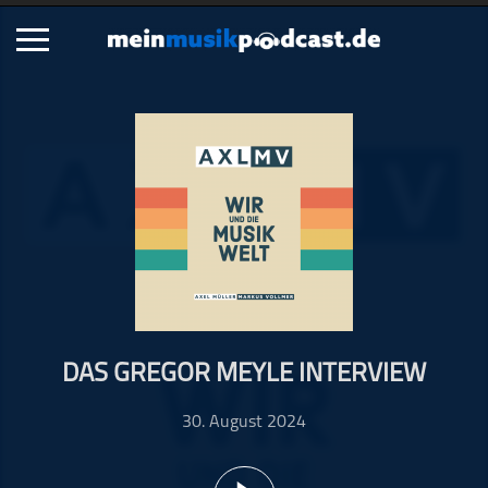
Schließen
Alle Podcasts
Artikel
Dance
Hip-Hop
Jazz
Klassik
Metal
DAS GREGOR MEYLE INTERVIEW
Musik
Musikgeschichte
30. August 2024
Musikinterviews
Musikrezensionen