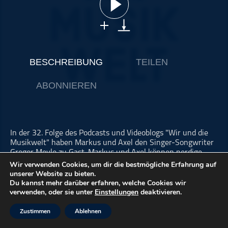
ohne Kategorie
Pop
Punk
Rap
BESCHREIBUNG
TEILEN
RnB
ABONNIEREN
Rock
Schlager
Techno
In der 32. Folge des Podcasts und Videoblogs "Wir und die
Musikwelt" haben Markus und Axel den Singer-Songwriter
Gregor Meyle zu Gast. Markus und Axel können nerdige
Musiker-Fragen stellen, die Gregor in seinen sonstigen
Wir verwenden Cookies, um dir die bestmögliche Erfahrung auf
Interviews wohl eher selten zu hören bekommt. Gregor
unserer Website zu bieten.
plaudert offen über seine Herangehensweise ans
Du kannst mehr darüber erfahren, welche Cookies wir
verwenden, oder sie unter
Einstellungen
deaktivieren.
Musikmachen und Songwriting und erzählt aus seinem
Leben.
Zustimmen
Ablehnen
Axel & Markus sind Profimusiker aus Mannheim. Markus ist