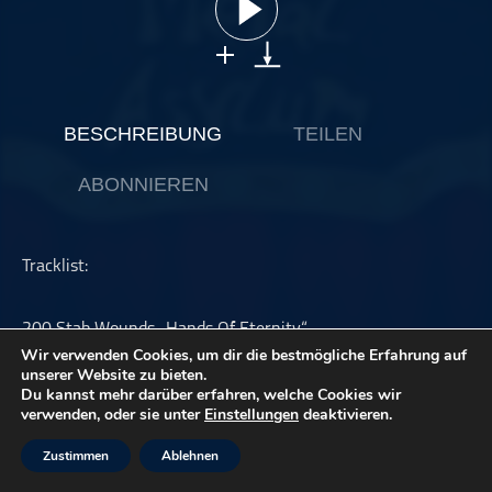
ohne Kategorie
Pop
Punk
Rap
BESCHREIBUNG
TEILEN
RnB
ABONNIEREN
Rock
Schlager
Techno
Tracklist:
200 Stab Wounds „Hands Of Eternity“
Wir verwenden Cookies, um dir die bestmögliche Erfahrung auf
Spire Of Lazarus „Omen“
unserer Website zu bieten.
Du kannst mehr darüber erfahren, welche Cookies wir
verwenden, oder sie unter
Einstellungen
deaktivieren.
Skull Crusher „The Nil“
Klynt „Payment In Blood“
Zustimmen
Ablehnen