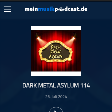
Schließen
Alle Podcasts
Artikel
Dance
Hip-Hop
Jazz
Klassik
Metal
DARK METAL ASYLUM 114
Musik
Musikgeschichte
26. Juli 2024
Musikinterviews
Musikrezensionen