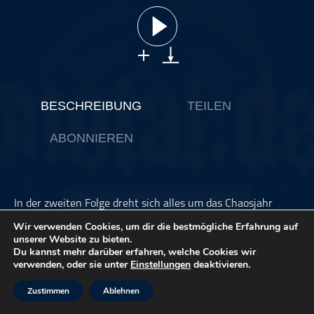
ohne Kategorie
Pop
Punk
Rap
RnB
BESCHREIBUNG
TEILEN
Rock
ABONNIEREN
Schlager
Techno
In der zweiten Folge dreht sich alles um das Chaosjahr
2020. Dabei geht es selbstverständlich um die stärksten
Wir verwenden Cookies, um dir die bestmögliche Erfahrung auf
Platten des Jahres sowie die absoluten Lowlights.
unserer Website zu bieten.
Außerdem erinnern wir uns an die besten
Du kannst mehr darüber erfahren, welche Cookies wir
Konzerterlebnisse, die trotz der Corona-Pandemie möglich
verwenden, oder sie unter
Einstellungen
deaktivieren.
waren. Ob 2020 wirklich so scheiße war, wie allerorts
verlautet wird, besprechen wir im metal.de Podcast.
Zustimmen
Ablehnen