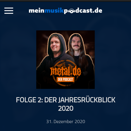
Schließen
Alle Podcasts
Artikel
Dance
Hip-Hop
Jazz
Klassik
Metal
FOLGE 2: DER JAHRESRÜCKBLICK
Musik
2020
Musikgeschichte
Musikinterviews
31. Dezember 2020
Musikrezensionen