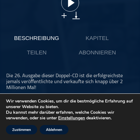
ohne Kategorie
Pop
Punk
Rap
BESCHREIBUNG
KAPITEL
RnB
TEILEN
ABONNIEREN
Rock
Schlager
Techno
Die 26. Ausgabe dieser Doppel-CD ist die erfolgreichste
jemals veröffentlichte und verkaufte sich knapp über 2
Millionen Mal!
Anlass genug, um sie angemessen zu würdigen, und das
Wir verwenden Cookies, um dir die bestmögliche Erfahrung auf
tun Andreas und Jenni in Form von zwei Folgen unseres
unserer Website zu bieten.
Podcasts: in dieser zweiten Folge besprechen sie die CD2
Du kannst mehr darüber erfahren, welche Cookies wir
verwenden, oder sie unter
Einstellungen
deaktivieren.
abwechselnd und spielen JEDEN Titel an. Richtig gelesen,
jeden! Denn an diesem Sommer-Hitfeuerwerk ist wirklich
nichts schlecht gealtert.
Zustimmen
Ablehnen