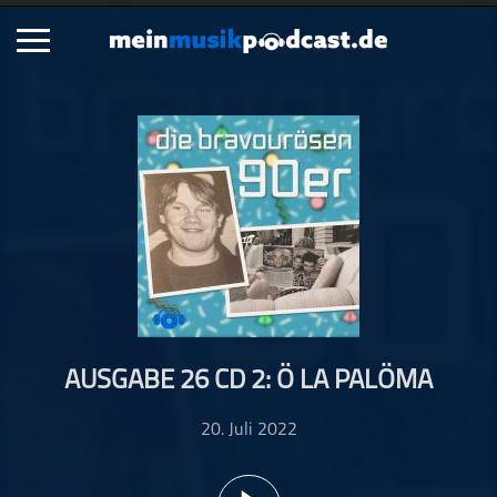
Schließen
Alle Podcasts
Artikel
Dance
Hip-Hop
Jazz
Klassik
Metal
AUSGABE 26 CD 2: Ö LA PALÖMA
Musik
Musikgeschichte
20. Juli 2022
Musikinterviews
Musikrezensionen