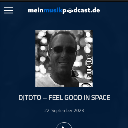
Schließen
Alle Podcasts
Artikel
Dance
Hip-Hop
Jazz
Klassik
Metal
DJTOTO – FEEL GOOD IN SPACE
Musik
Musikgeschichte
22. September 2023
Musikinterviews
Musikrezensionen