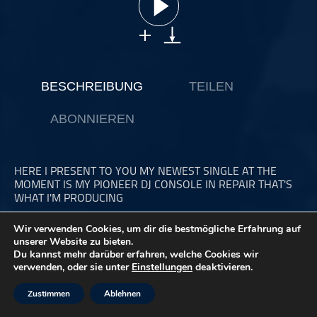
ohne Kategorie
Pop
Punk
Rap
BESCHREIBUNG
TEILEN
RnB
ABONNIEREN
Rock
Schlager
Techno
HERE I PRESENT TO YOU MY NEWEST SINGLE AT THE
MOMENT IS MY PIONEER DJ CONSOLE IN REPAIR THAT'S
WHAT I'M PRODUCING
GIVE ME A FEATBACK ON HOW YOU FIND THE NEW
Wir verwenden Cookies, um dir die bestmögliche Erfahrung auf
SINGLE, THANKS
unserer Website zu bieten.
Du kannst mehr darüber erfahren, welche Cookies wir
verwenden, oder sie unter
Einstellungen
deaktivieren.
YOR DJTOTO
Zustimmen
Ablehnen
Dieser Podcast wird vermarktet von der Podcastbude.