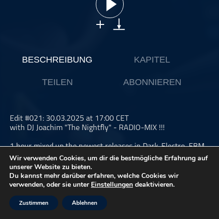
ohne Kategorie
Pop
Punk
Rap
BESCHREIBUNG
KAPITEL
RnB
TEILEN
ABONNIEREN
Rock
Schlager
Techno
Edit #021: 30.03.2025 at 17:00 CET
with DJ Joachim "The Nightfly" - RADIO-MIX !!!
1 hour mixed up the newest releases in Dark-Electro, EBM,
Electropop, Industrial, EBR, Minimal, Dark-Wave, Gothic ...
Wir verwenden Cookies, um dir die bestmögliche Erfahrung auf
unserer Website zu bieten.
www.laut.fm/flyflew
Du kannst mehr darüber erfahren, welche Cookies wir
verwenden, oder sie unter
Einstellungen
deaktivieren.
………………………………………………………………
Zustimmen
Ablehnen
DARK ELECTRO HIT-MIX #021