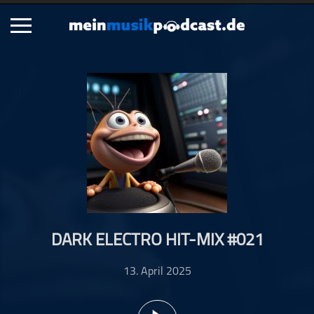
Schließen
Alle Podcasts
Artikel
Dance
Hip-Hop
Jazz
Klassik
Metal
DARK ELECTRO HIT-MIX #021
Musik
Musikgeschichte
13. April 2025
Musikinterviews
Musikrezensionen