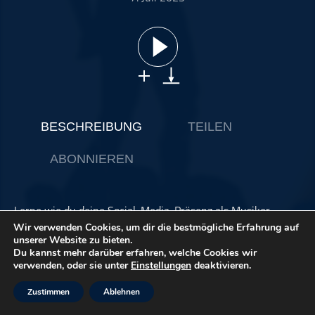
ohne Kategorie
Pop
Punk
Rap
RnB
Rock
BESCHREIBUNG
TEILEN
Schlager
ABONNIEREN
Techno
Lerne wie du deine Social-Media-Präsenz als Musiker
steigerst. Wir geben 6 Tipps zur Vergrößerung der
Wir verwenden Cookies, um dir die bestmögliche Erfahrung auf
Fangemeinde, ohne aufdringlich zu wirken. Stärke deine
unserer Website zu bieten.
Du kannst mehr darüber erfahren, welche Cookies wir
Fanbindung durch exklusive Vorteile.
verwenden, oder sie unter
Einstellungen
deaktivieren.
Zustimmen
Ablehnen
Dieser Podcast wird vermarktet von der Podcastbude.
www.podcastbu.de
- Full-Service-Podcast-Agentur -