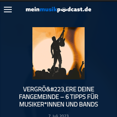
Schließen
Alle Podcasts
Artikel
Dance
Hip-Hop
Jazz
Klassik
Metal
VERGRÖ&#223;ERE DEINE
Musik
FANGEMEINDE – 6 TIPPS FÜR
Musikgeschichte
MUSIKER*INNEN UND BANDS
Musikinterviews
Musikrezensionen
7. Juli 2023