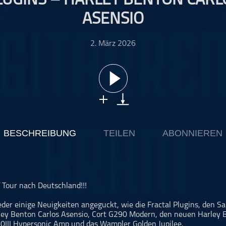
LUGINS – HARLEY BENTON CARL
ASENSIO
2. März 2026
BESCHREIBUNG
TEILEN
ABONNIEREN
Tour nach Deutschland!!!
der einige Neuigkeiten angeguckt, wie die Fractal Plugins, den 
ley Benton Carlos Asensio, Cort G290 Modern, den neuen Harley 
0III Hypersonic Amp und das Wampler Golden Jupilee.