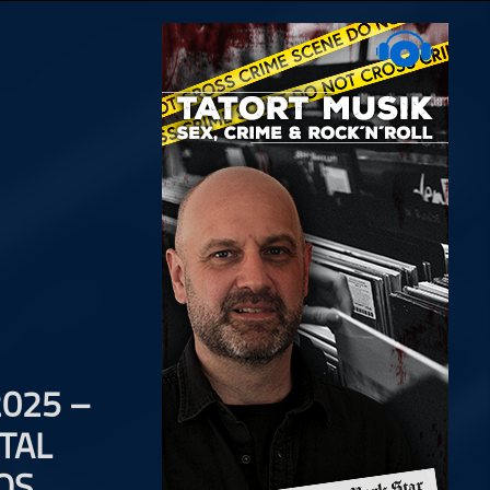
025 –
TAL