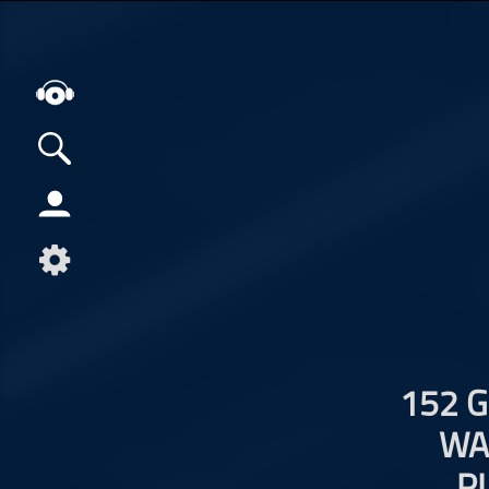
Alle Podcasts
Artikel
Dance
Hip-Hop
Jazz
Klassik
152 
Metal
WA
Musik
Musikgeschichte