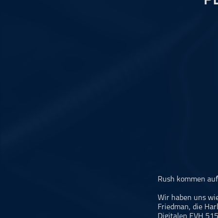
P
Musikinterviews
Musikrezensionen
ohne Kategorie
Pop
Punk
Rap
RnB
Rock
Schlager
Techno
Rush kommen auf 
Wir haben uns wie
Friedman, die Har
Digitalen EVH 515