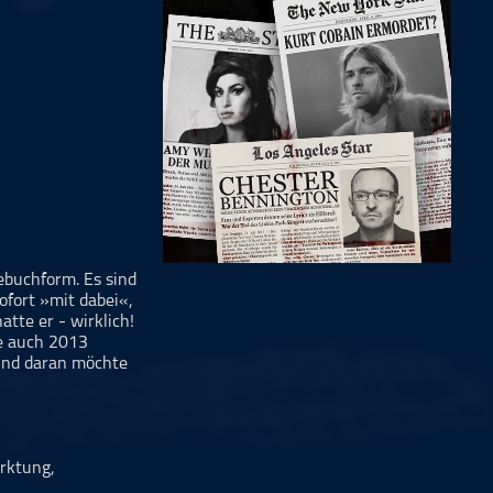
ebuchform. Es sind
ofort »mit dabei«,
tte er - wirklich!
ge auch 2013
 und daran möchte
rktung,