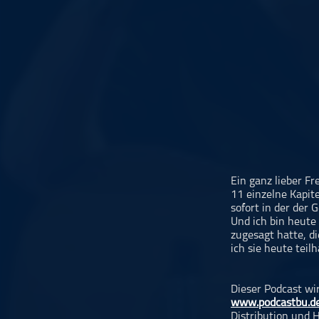
Musikinterviews
Musikrezensionen
ohne Kategorie
Pop
Punk
Rap
RnB
Rock
Schlager
Ein ganz lieber F
11 einzelne Kapite
Techno
sofort in der der 
Und ich bin heute
zugesagt hatte, d
ich sie heute teil
Dieser Podcast wi
www.podcastbu.d
Distribution und H