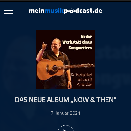
Schließen
Alle Podcasts
Artikel
Dance
Hip-Hop
Jazz
Klassik
Metal
DAS NEUE ALBUM „NOW & THEN“
Musik
Musikgeschichte
7. Januar 2021
Musikinterviews
Musikrezensionen