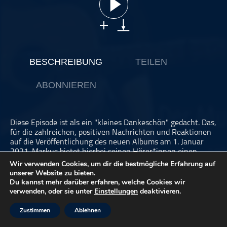
ohne Kategorie
Pop
Punk
Rap
BESCHREIBUNG
TEILEN
RnB
ABONNIEREN
Rock
Schlager
Techno
Diese Episode ist als ein "kleines Dankeschön" gedacht. Das,
für die zahlreichen, positiven Nachrichten und Reaktionen
auf die Veröffentlichung des neuen Albums am 1. Januar
2021. Markus bietet hierbei seinen Hörer*innen einen
"kleinen Rundgang" durch das neue Album an. Viel Freude
Wir verwenden Cookies, um dir die bestmögliche Erfahrung auf
und Unterhaltung dabei!
unserer Website zu bieten.
Du kannst mehr darüber erfahren, welche Cookies wir
verwenden, oder sie unter
Einstellungen
deaktivieren.
Dieser Podcast wird vermarktet von der Podcastbude.
www.podcastbu.de
- Full-Service-Podcast-Agentur -
Zustimmen
Ablehnen
Konzeption, Produktion, Vermarktung, Distribution und