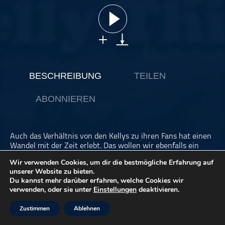
ohne Kategorie
Pop
Punk
Rap
RnB
BESCHREIBUNG
TEILEN
Rock
ABONNIEREN
Schlager
Techno
Auch das Verhältnis von den Kellys zu ihren Fans hat einen
Wandel mit der Zeit erlebt. Das wollen wir ebenfalls ein
wenig durchleuchten, weshalb es sich verändert hat und ob
Wir verwenden Cookies, um dir die bestmögliche Erfahrung auf
das von den Kellys selbst beabsichtigt war.
unserer Website zu bieten.
Support the show
Du kannst mehr darüber erfahren, welche Cookies wir
verwenden, oder sie unter
Einstellungen
deaktivieren.
Dieser Podcast wird vermarktet von der Podcastbude.
Zustimmen
Ablehnen
www.podcastbu.de
- Full-Service-Podcast-Agentur -
Konzeption, Produktion, Vermarktung, Distribution und