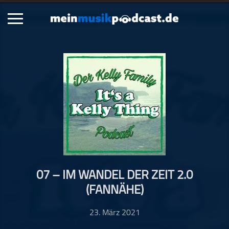
Schließen
Alle Podcasts
Artikel
Dance
Hip-Hop
Jazz
Klassik
Metal
07 – IM WANDEL DER ZEIT 2.0
Musik
(FANNÄHE)
Musikgeschichte
Musikinterviews
23. März 2021
Musikrezensionen