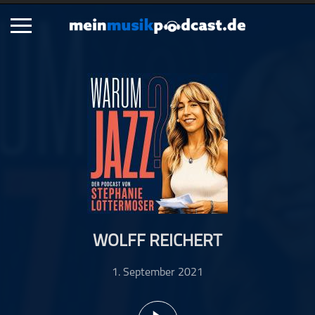
Schließen
Alle Podcasts
Artikel
Dance
Hip-Hop
Jazz
Klassik
Metal
WOLFF REICHERT
Musik
Musikgeschichte
1. September 2021
Musikinterviews
Musikrezensionen