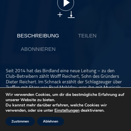
ohne Kategorie
Pop
Punk
Rap
BESCHREIBUNG
TEILEN
RnB
ABONNIEREN
Rock
Schlager
Techno
Seit 2014 hat das Birdland eine neue Leitung – zu den
Club-Betreibern zählt Wolff Reichert, Sohn des Gründers
Dieter Reichert. Im Schnack erzählt der Schlagzeuger über
Treffen mit Stars wie Brad Mehldau, was ihn mit Musicals
verbindet und von der Zeit, in der er mit einem Haufen
Wir verwenden Cookies, um dir die bestmögliche Erfahrung auf
Schrott durch die USA fuhr.
unserer Website zu bieten.
Du kannst mehr darüber erfahren, welche Cookies wir
verwenden, oder sie unter
Einstellungen
deaktivieren.
Dieser Podcast wird vermarktet von der Podcastbude.
Zustimmen
Ablehnen
www.podcastbu.de
- Full-Service-Podcast-Agentur -