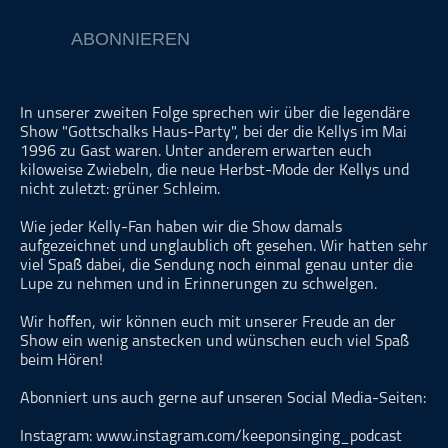
ohne Kategorie
ABONNIEREN
Pop
Punk
Rap
In unserer zweiten Folge sprechen wir über die legendäre
Show "Gottschalks Haus-Party", bei der die Kellys im Mai
RnB
1996 zu Gast waren. Unter anderem erwarten euch
kiloweise Zwiebeln, die neue Herbst-Mode der Kellys und
Rock
nicht zuletzt: grüner Schleim.
Schlager
Wie jeder Kelly-Fan haben wir die Show damals
Techno
aufgezeichnet und unglaublich oft gesehen. Wir hatten sehr
viel Spaß dabei, die Sendung noch einmal genau unter die
Lupe zu nehmen und in Erinnerungen zu schwelgen.
Wir hoffen, wir können euch mit unserer Freude an der
Show ein wenig anstecken und wünschen euch viel Spaß
beim Hören!
Abonniert uns auch gerne auf unseren Social Media-Seiten:
Instagram: www.instagram.com/keeponsinging_podcast