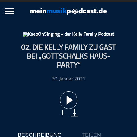
Schließen
02. DIE KELLY FAMILY ZU GAST
Alle Podcasts
BEI „GOTTSCHALKS HAUS-
Artikel
PARTY“
Dance
Hip-Hop
30. Januar 2021
Jazz
Klassik
Metal
Musik
Musikgeschichte
Musikinterviews
BESCHREIBUNG
TEILEN
Musikrezensionen