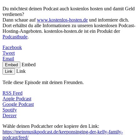
Du möchtest deinen Podcast auch kostenlos hosten und damit Geld
verdienen?
Dann schaue auf
www.kostenlos-hosten.de
und informiere dich.
Dort erhältst du alle Informationen zu unseren kostenlosen Podcast-
Hosting-Angeboten. kostenlos-hosten.de ist ein Produkt der
Podcastbude
.
Facebook
Tweet
Email
Embed
Embed
Link
Link
Teile diese Episode mit deinen Freunden.
RSS Feed
Apple Podcast
Google Podcast
Spotify
Deezer
Wähle deinen Podcatcher oder kopiere den Link:
https://meinmusikpodcast.de/keeponsinging-der-kelly-family-
podcast/feed/