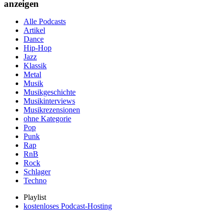
anzeigen
Alle Podcasts
Artikel
Dance
Hip-Hop
Jazz
Klassik
Metal
Musik
Musikgeschichte
Musikinterviews
Musikrezensionen
ohne Kategorie
Pop
Punk
Rap
RnB
Rock
Schlager
Techno
Playlist
kostenloses Podcast-Hosting